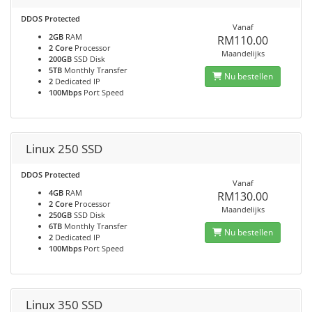
DDOS Protected
Vanaf
2GB
RAM
RM110.00
2 Core
Processor
Maandelijks
200GB
SSD Disk
5TB
Monthly Transfer
Nu bestellen
2
Dedicated IP
100Mbps
Port Speed
Linux 250 SSD
DDOS Protected
Vanaf
4GB
RAM
RM130.00
2 Core
Processor
Maandelijks
250GB
SSD Disk
6TB
Monthly Transfer
Nu bestellen
2
Dedicated IP
100Mbps
Port Speed
Linux 350 SSD