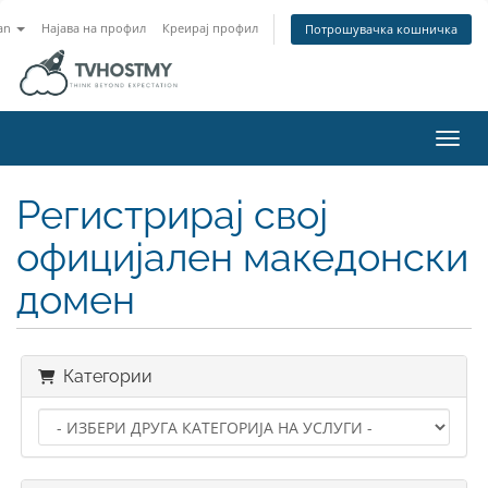
an
Најава на профил
Креирај профил
Потрошувачка кошничка
Вклу
Регистрирај свој
официјален македонски
домен
Категории