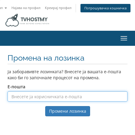
an
Најава на профил
Креирај профил
Потрошувачка кошничка
Вклу
Промена на лозинка
Ја заборавивте лозинката? Внесете ја вашата е-пошта
како би го започнале процесот на промена.
Е-пошта
Промени лозинка