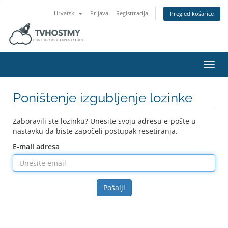
Hrvatski
Prijava
Registtracija
Pregled košarice
Preba
Poništenje izgubljenje lozinke
Zaboravili ste lozinku? Unesite svoju adresu e-pošte u
nastavku da biste započeli postupak resetiranja.
E-mail adresa
Pošalji