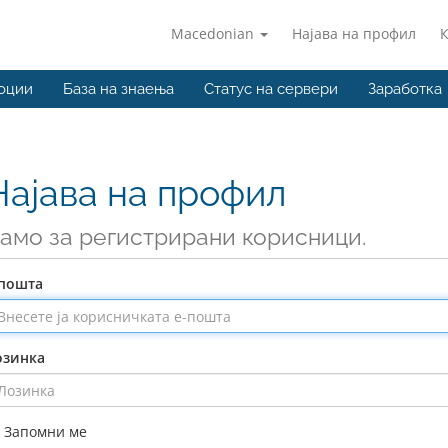
Macedonian
Најава на профил
оции
База на знаења
Статус на сервери
Заработка
Најава на профил
амо за регистрирани корисници.
-пошта
озинка
Запомни ме