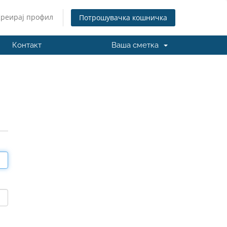
Креирај профил
Потрошувачка кошничка
Контакт
Ваша сметка