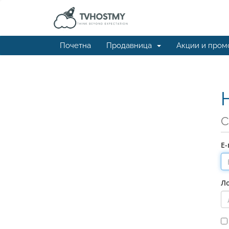
Почетна
Продавница
Акции и пром
С
Е
Л