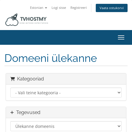
Estonian
Logi sisse
Registreeri
Vaata ostukorvi
Lülit
Domeeni ülekanne
Kategooriad
Tegevused